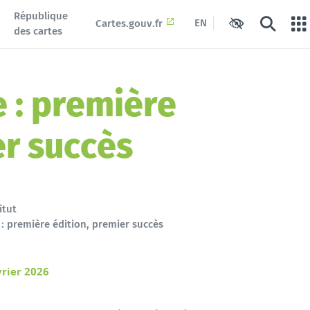
République
EN
Cartes.gouv.fr
Paramètres d'ac
Recherch
Po
des cartes
e : première
er succès
itut
 : première édition, premier succès
vrier 2026