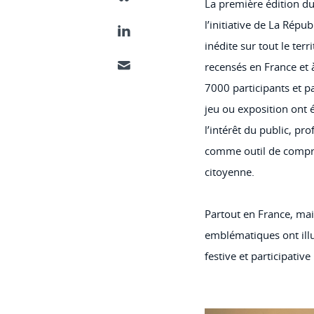
Partager ce contenu sur Bluesky
La première édition du 
l’initiative de La Répu
Partager ce contenu sur LinkedIn
inédite sur tout le ter
recensés en France et à
Partager ce contenu par email
7000 participants et pa
jeu ou exposition ont é
l’intérêt du public, pr
comme outil de compré
citoyenne.
Partout en France, mais 
emblématiques ont illu
festive et participative 