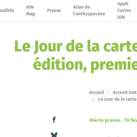
Appli
IGN
Atlas de
ualités
Presse
Cartes
Mag
l’anthropocène
IGN
Le Jour de la cart
édition, premi
Accueil
Accueil inst
Le Jour de la carte
Alerte presse - 16 fé
Partager ce contenu sur Facebook