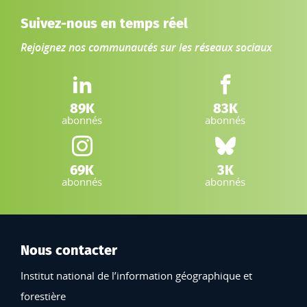
Suivez-nous en temps réel
Rejoignez nos communautés sur les réseaux sociaux
LinkedIn IGN :
Facebook IGN :
89K
83K
abonnés
abonnés
Instagram IGN :
Bluesky :
69K
3K
abonnés
abonnés
Nous contacter
Institut national de l’information géographique et
forestière