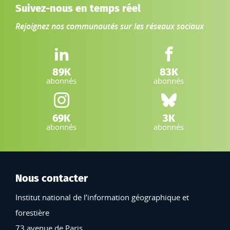
Suivez-nous en temps réel
Rejoignez nos communautés sur les réseaux sociaux
LinkedIn IGN :
Facebook IGN :
89K
83K
abonnés
abonnés
Instagram IGN :
Bluesky :
69K
3K
abonnés
abonnés
Nous contacter
Institut national de l’information géographique et
forestière
73 avenue de Paris