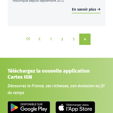
historique depuis septembre 2012.
En savoir plus
1
2
3
4
Première page
Page précédente
Page
Page
Page
Page
courante
Téléchargez la nouvelle application
Cartes IGN
Découvrez la France, ses richesses, son évolution au fil
du temps