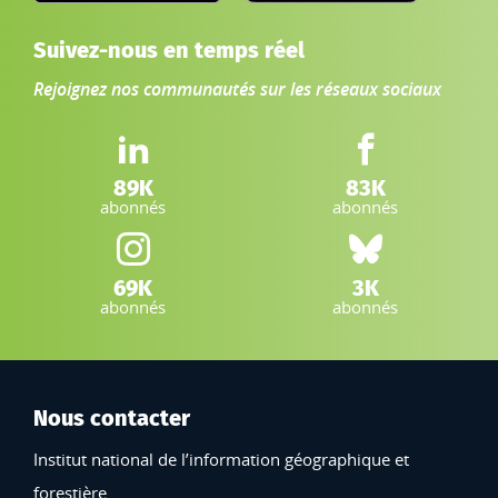
Suivez-nous en temps réel
Rejoignez nos communautés sur les réseaux sociaux
LinkedIn IGN :
Facebook IGN :
89K
83K
abonnés
abonnés
Instagram IGN :
Bluesky :
69K
3K
abonnés
abonnés
Nous contacter
Institut national de l’information géographique et
forestière