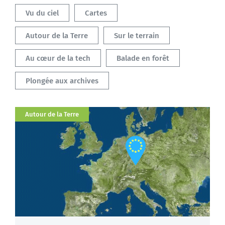
Les articles
Filtrer par thématiques
Vu du ciel
Cartes
Autour de la Terre
Sur le terrain
Au cœur de la tech
Balade en forêt
Plongée aux archives
Catégorie
Autour de la Terre