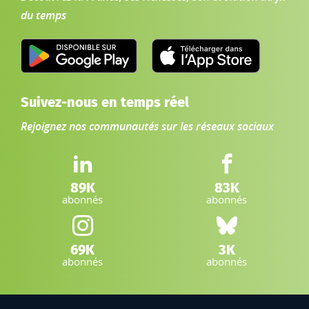
du temps
Suivez-nous en temps réel
Rejoignez nos communautés sur les réseaux sociaux
LinkedIn IGN :
Facebook IGN :
89K
83K
abonnés
abonnés
Instagram IGN :
Bluesky :
69K
3K
abonnés
abonnés