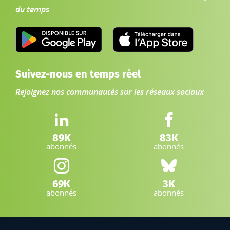
du temps
Suivez-nous en temps réel
Rejoignez nos communautés sur les réseaux sociaux
LinkedIn IGN :
Facebook IGN :
89K
83K
abonnés
abonnés
Instagram IGN :
Bluesky :
69K
3K
abonnés
abonnés