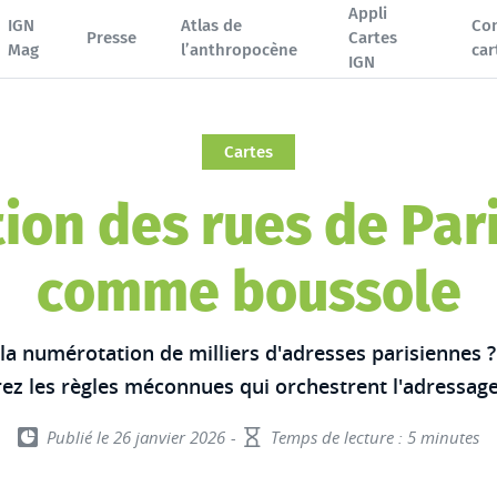
Appli
IGN
Atlas de
Co
Presse
Cartes
Mag
l’anthropocène
car
IGN
ntenu sur Facebook
Cartes
ntenu sur Bluesky
on des rues de Paris
ntenu sur LinkedIn
comme boussole
ntenu par email
 la numérotation de milliers d'adresses parisiennes 
rez les règles méconnues qui orchestrent l'adressage
Publié le 26 janvier 2026
Temps de lecture : 5 minutes