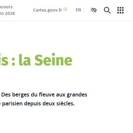
ncours
EN
Cartes.gouv.fr
Paramètres d'access
Rechercher
Porta
to 2026
 : la Seine
? Des berges du fleuve aux grandes
 parisien depuis deux siècles.