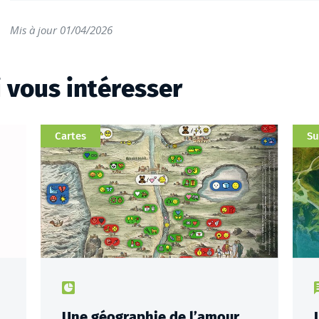
Mis à jour 01/04/2026
i vous intéresser
Catégorie
Catég
Cartes
Su
Type de contenu : actualités
T
Une géographie de l’amour