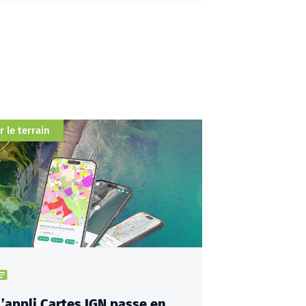
orie
r le terrain
ype de contenu : actualités
L’appli Cartes IGN passe en