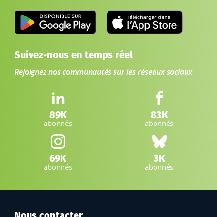
Suivez-nous en temps réel
Rejoignez nos communautés sur les réseaux sociaux
LinkedIn IGN :
Facebook IGN :
89K
83K
abonnés
abonnés
Instagram IGN :
Bluesky :
69K
3K
abonnés
abonnés
Nous contacter