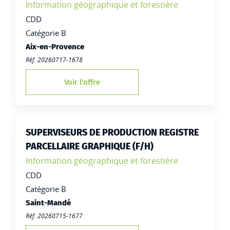
Famille:
Information géographique et forestière
Type de contrat :
CDD
Catégorie B
Lieu de travail :
Aix-en-Provence
Réf. 20260717-1678
Voir l'offre
SUPERVISEURS DE PRODUCTION REGISTRE
PARCELLAIRE GRAPHIQUE (F/H)
Famille:
Information géographique et forestière
Type de contrat :
CDD
Catégorie B
Lieu de travail :
Saint-Mandé
Réf. 20260715-1677