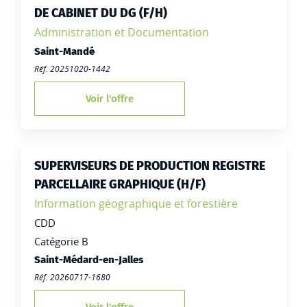
DE CABINET DU DG (F/H)
Famille:
Administration et Documentation
Lieu de travail :
Saint-Mandé
Réf. 20251020-1442
Voir l'offre
SUPERVISEURS DE PRODUCTION REGISTRE
PARCELLAIRE GRAPHIQUE (H/F)
Famille:
Information géographique et forestière
Type de contrat :
CDD
Catégorie B
Lieu de travail :
Saint-Médard-en-Jalles
Réf. 20260717-1680