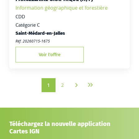
Famille:
Information géographique et forestière
Type de contrat :
CDD
Catégorie C
Lieu de travail :
Saint-Médard-en-Jalles
Réf. 20260715-1675
Voir l'offre
1
2
Dernière page
Page
Page
Page suivante
courante
Téléchargez la nouvelle application
Cartes IGN