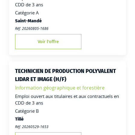
CDD de 3 ans
Catégorie A
Lieu de travail :
Saint-Mandé
Réf. 20260805-1686
Voir l'offre
TECHNICIEN DE PRODUCTION POLYVALENT
LIDAR ET IMAGE (H/F)
Famille:
Information géographique et forestière
Type de contrat :
Emploi ouvert aux titulaires et aux contractuels en
CDD de 3 ans
Catégorie B
Lieu de travail :
Tillé
Réf. 20260529-1653