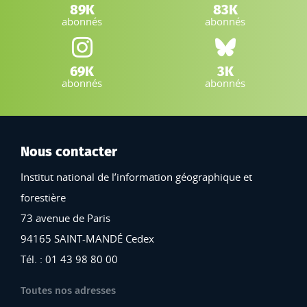
LinkedIn IGN :
Facebook IGN :
89K
83K
abonnés
abonnés
Instagram IGN :
Bluesky :
69K
3K
abonnés
abonnés
Nous contacter
Institut national de l’information géographique et
forestière
73 avenue de Paris
94165 SAINT-MANDÉ Cedex
Tél. : 01 43 98 80 00
Toutes nos adresses