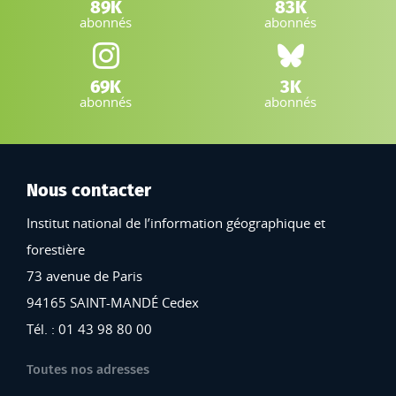
LinkedIn IGN :
Facebook IGN :
89K
83K
abonnés
abonnés
Instagram IGN :
Bluesky :
69K
3K
abonnés
abonnés
Nous contacter
Institut national de l’information géographique et
forestière
73 avenue de Paris
94165 SAINT-MANDÉ Cedex
Tél. : 01 43 98 80 00
Toutes nos adresses