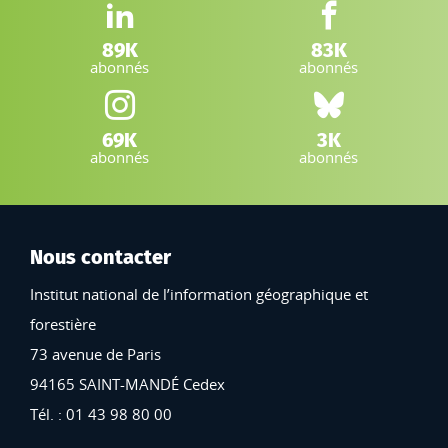
LinkedIn IGN :
Facebook IGN :
89K
83K
abonnés
abonnés
Instagram IGN :
Bluesky :
69K
3K
abonnés
abonnés
Nous contacter
Institut national de l’information géographique et
forestière
73 avenue de Paris
94165 SAINT-MANDÉ Cedex
Tél. : 01 43 98 80 00