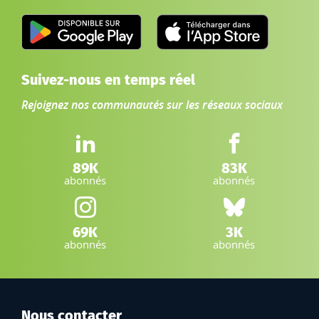
Suivez-nous en temps réel
Rejoignez nos communautés sur les réseaux sociaux
LinkedIn IGN :
Facebook IGN :
89K
83K
abonnés
abonnés
Instagram IGN :
Bluesky :
69K
3K
abonnés
abonnés
Nous contacter