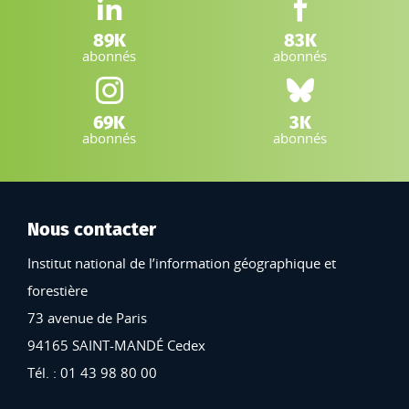
LinkedIn IGN :
Facebook IGN :
89K
83K
abonnés
abonnés
Instagram IGN :
Bluesky :
69K
3K
abonnés
abonnés
Nous contacter
Institut national de l’information géographique et
forestière
73 avenue de Paris
94165 SAINT-MANDÉ Cedex
Tél. : 01 43 98 80 00