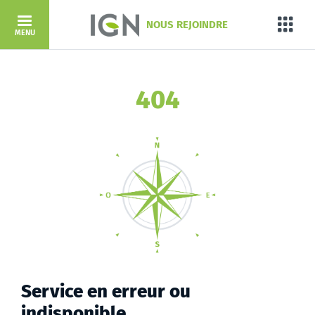
Aller au contenu principal
NOUS REJOINDRE
Porta
MENU
404
Service en erreur ou
indisponible