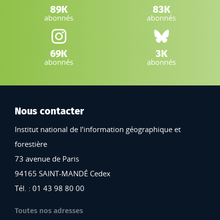
LinkedIn IGN :
Facebook IGN :
89K
83K
abonnés
abonnés
Instagram IGN :
Bluesky :
69K
3K
abonnés
abonnés
Nous contacter
Institut national de l’information géographique et
forestière
73 avenue de Paris
94165 SAINT-MANDÉ Cedex
Tél. : 01 43 98 80 00
Toutes nos adresses