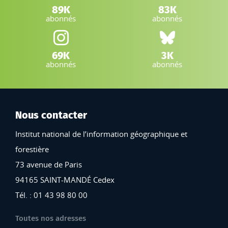
LinkedIn IGN :
Facebook IGN :
89K
83K
abonnés
abonnés
Instagram IGN :
Bluesky :
69K
3K
abonnés
abonnés
Nous contacter
Institut national de l’information géographique et
forestière
73 avenue de Paris
94165 SAINT-MANDÉ Cedex
Tél. : 01 43 98 80 00
Toutes nos adresses