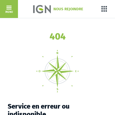
Aller au contenu principal
NOUS REJOINDRE
Porta
MENU
404
Service en erreur ou
indisponible