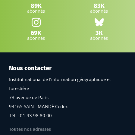
LinkedIn IGN :
Facebook IGN :
89K
83K
abonnés
abonnés
Instagram IGN :
Bluesky :
69K
3K
abonnés
abonnés
Nous contacter
Institut national de l’information géographique et
forestière
73 avenue de Paris
94165 SAINT-MANDÉ Cedex
Tél. : 01 43 98 80 00
Toutes nos adresses