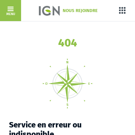
Aller au contenu principal
NOUS REJOINDRE
Porta
MENU
404
Service en erreur ou
indisponible