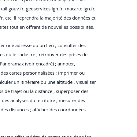
tail.gouv.fr, geoservices.ign.fr, macarte.ign.fr,
fr, etc. Il reprendra la majorité des données et
sites tout en offrant de nouvelles possibilités.
er une adresse ou un lieu ; consulter des
s ou le cadastre ; retrouver des prises de
Panoramax (voir encadré) ; annoter,
r des cartes personnalisées ; imprimer ou
lculer un itinéraire ou une altitude ; visualiser
s de trajet ou la distance ; superposer des
 des analyses du territoire ; mesurer des
t des distances ; afficher des coordonnées
est une offre inédite de cartes et de données