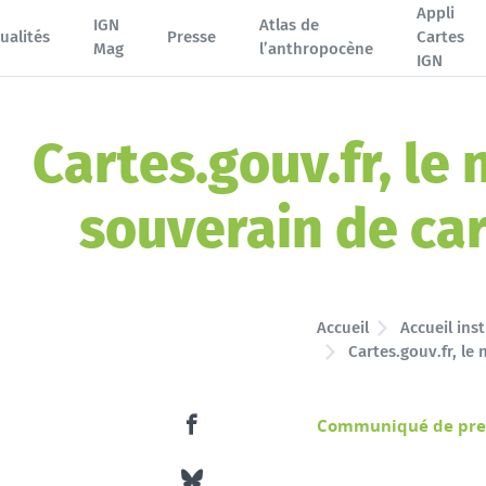
Appli
IGN
Atlas de
ualités
Presse
Cartes
Mag
l’anthropocène
IGN
Cartes.gouv.fr, le
souverain de ca
Accueil
Accueil inst
Cartes.gouv.fr, le
Communiqué de press
Partager ce contenu sur Facebook