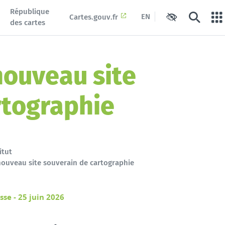
République
EN
Cartes.gouv.fr
Paramètres d'ac
Recherch
Po
des cartes
 nouveau site
rtographie
itut
 nouveau site souverain de cartographie
e - 25 juin 2026