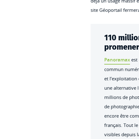
déjà un usage massif e
site Géoportail ferme
110 milli
promener 
Panoramax
est 
commun numériqu
et l’exploitatio
une alternative 
millions de phot
de photographie
encore être comp
français. Tout 
visibles depuis 