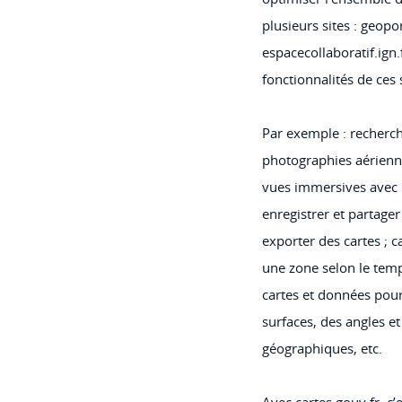
plusieurs sites : geopor
espacecollaboratif.ign.
fonctionnalités de ces 
Par exemple : recherch
photographies aérienne
vues immersives avec 
enregistrer et partage
exporter des cartes ; ca
une zone selon le temp
cartes et données pour
surfaces, des angles e
géographiques, etc.
Avec cartes.gouv.fr, c’