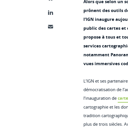
Partager ce contenu sur Bluesky
Alors que selon un s
prônent des outils d
Partager ce contenu sur LinkedIn
l’IGN inaugure aujour
public des cartes et
Partager ce contenu par email
propose à tous et t
services cartographi
notamment Panoram
vues immersives co
L’IGN et ses partenair
démocratisation de l’
l’inauguration de
carte
cartographie et les donn
tradition cartographiqu
plus de trois siècles. 