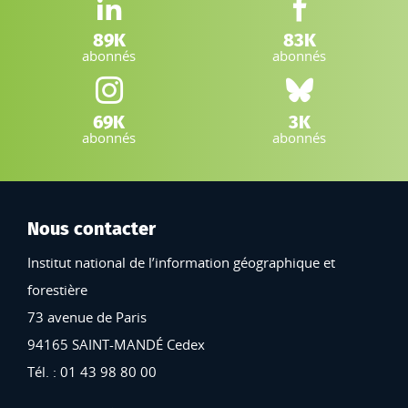
LinkedIn IGN :
Facebook IGN :
89K
83K
abonnés
abonnés
Instagram IGN :
Bluesky :
69K
3K
abonnés
abonnés
Nous contacter
Institut national de l’information géographique et
forestière
73 avenue de Paris
94165 SAINT-MANDÉ Cedex
Tél. : 01 43 98 80 00