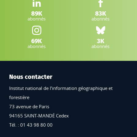
LinkedIn IGN :
Facebook IGN :
89K
83K
abonnés
abonnés
Instagram IGN :
Bluesky :
69K
3K
abonnés
abonnés
Nous contacter
Institut national de l’information géographique et
forestière
73 avenue de Paris
94165 SAINT-MANDÉ Cedex
Tél. : 01 43 98 80 00